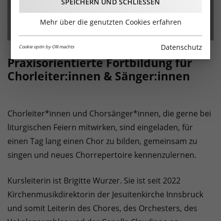
SPEICHERN UND SCHLIESSEN
Mehr über die genutzten Cookies erfahren
Datenschutz
Cookie optin by Olli machts
Praxisorientierte Fortbildung für
Chorleiter:innen & Sänger:innen
Chorleiter*innen und Chorsänger*innen, die gerne bei
liturgischen Feiern mitwirken, sind eingeladen, für
einen Tag lang einen Chor zu bilden, gemeinsam zu
singen und neues Chorrepertoire kennenzulernen.
Kursleiterin ist Brigitte Wurzer. Sie ist seit 2022
Kirchenmusikdirektorin der Jesuitenkirche Innsbruck
und somit Leiterin des Chores, des Orchesters, des