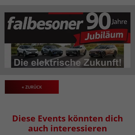
« ZURÜCK
Diese Events könnten dich
auch interessieren