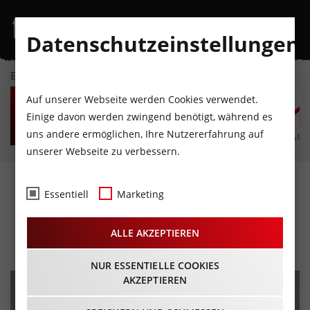
Datenschutzeinstellungen
EVENTKALENDER
DO
FR
SA
SO
MO
D
Auf unserer Webseite werden Cookies verwendet.
6
7
8
9
10
1
Einige davon werden zwingend benötigt, während es
uns andere ermöglichen, Ihre Nutzererfahrung auf
AUGUST
AUGUST
AUGUST
AUGUST
AUGUST
AUG
unserer Webseite zu verbessern.
Tag der Kirchenmusik des
Essentiell
Marketing
Chorverband Tirol
ALLE AKZEPTIEREN
14.02.2026 - Beginn 09:00 Uhr
NUR ESSENTIELLE COOKIES
AKZEPTIEREN