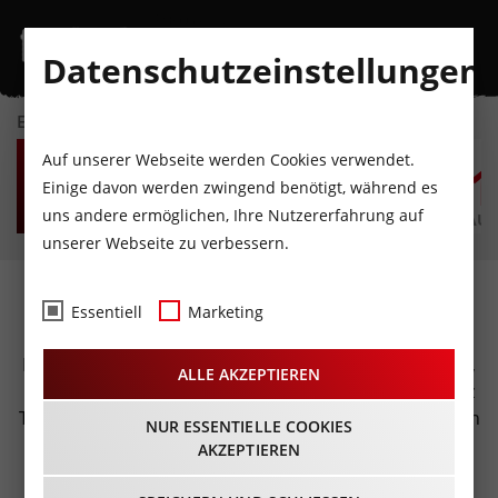
Datenschutzeinstellungen
EVENTKALENDER
SA
SO
MO
DI
MI
D
Auf unserer Webseite werden Cookies verwendet.
8
9
10
11
12
1
Einige davon werden zwingend benötigt, während es
uns andere ermöglichen, Ihre Nutzererfahrung auf
AUGUST
AUGUST
AUGUST
AUGUST
AUGUST
AUG
unserer Webseite zu verbessern.
Fotos & Videos
Essentiell
Marketing
Foto und Video: Ganz egal ob Rockkonzert, Club-Party,
ALLE AKZEPTIEREN
Sportevent oder Zirkusshow, wir sind für euch in ganz
Tirol unterwegs und fangen die tolle Stimmung auf den
NUR ESSENTIELLE COOKIES
Tiroler Veranstaltungen zum Durchklicken und
AKZEPTIEREN
Ansehen ein. Viel Spaß bei den Fotos und Videos auf