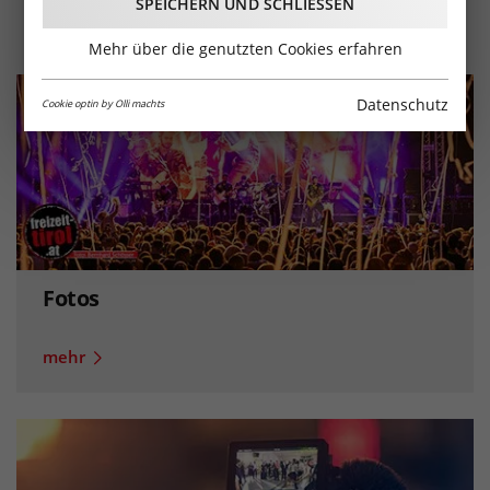
Freizeit-Tirol!
SPEICHERN UND SCHLIESSEN
Mehr über die genutzten Cookies erfahren
Datenschutz
Cookie optin by Olli machts
Fotos
mehr