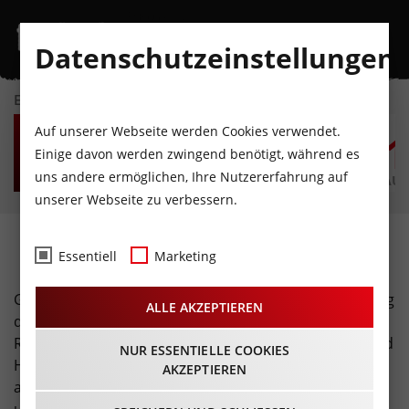
Datenschutzeinstellungen
EVENTKALENDER
DO
FR
SA
SO
MO
D
Auf unserer Webseite werden Cookies verwendet.
6
7
8
9
10
1
Einige davon werden zwingend benötigt, während es
uns andere ermöglichen, Ihre Nutzererfahrung auf
AUGUST
AUGUST
AUGUST
AUGUST
AUGUST
AUG
unserer Webseite zu verbessern.
gastkultur.tirol
Essentiell
Marketing
GastKulturTirol ist die neue Initiative zur Unterstützung
ALLE AKZEPTIEREN
der Tiroler Gastronomie und Hotellerie. In dieser
Rubrik präsentieren wir euch Tiroler Gastronomie- und
NUR ESSENTIELLE COOKIES
Hotellerie-Betriebe. Mit
www.gastkultur.tirol
entsteht
AKZEPTIEREN
außerdem ein Videoportal, auf dem sich Tiroler Hotels