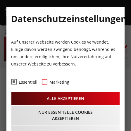
Datenschutzeinstellungen
EVENTKALENDER
FR
SA
SO
MO
DI
M
Auf unserer Webseite werden Cookies verwendet.
7
8
9
10
11
1
Einige davon werden zwingend benötigt, während es
uns andere ermöglichen, Ihre Nutzererfahrung auf
AUGUST
AUGUST
AUGUST
AUGUST
AUGUST
AUG
unserer Webseite zu verbessern.
Kontakt
Essentiell
Marketing
ALLE AKZEPTIEREN
INN.PULS Kommunikationsagentur
Mag. Bernhard Schösser
NUR ESSENTIELLE COOKIES
AKZEPTIEREN
Valiergasse 58
6020 Innsbruck / Tirol