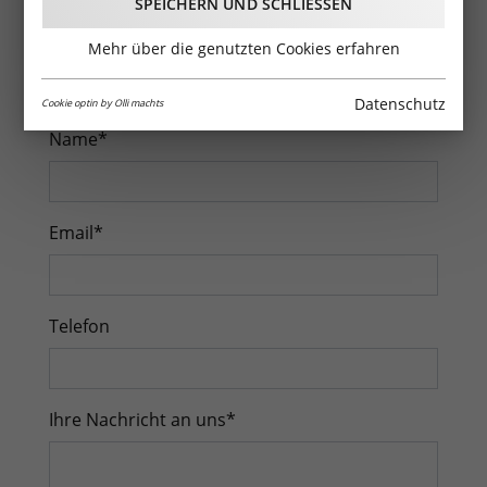
SPEICHERN UND SCHLIESSEN
Tel.:
+43 512 370325
Mehr über die genutzten Cookies erfahren
Mobil:
+43 699 13703250
E-Mail:
marketing@freizeit-tirol.at
Datenschutz
Cookie optin by Olli machts
Name
*
Email
*
Telefon
Ihre Nachricht an uns
*