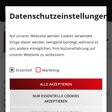
Datenschutzeinstellungen
EVENTKALENDER
DO
FR
SA
SO
MO
D
Auf unserer Webseite werden Cookies verwendet.
6
7
8
9
10
1
Einige davon werden zwingend benötigt, während es
uns andere ermöglichen, Ihre Nutzererfahrung auf
AUGUST
AUGUST
AUGUST
AUGUST
AUGUST
AUG
unserer Webseite zu verbessern.
Seminare · Workshops
Essentiell
Marketing
Das gemeinsame Lernen, das Entdecken neuer Felder
ALLE AKZEPTIEREN
und das geteilte Interesse an einer Sache, all das wird
Teilnehmern und Teilnehmerinnen von Seminaren und
NUR ESSENTIELLE COOKIES
Workshops zu teil. Finde hier tolle Angebote für
AKZEPTIEREN
Seminare und Workshops in Tirol und nutze die