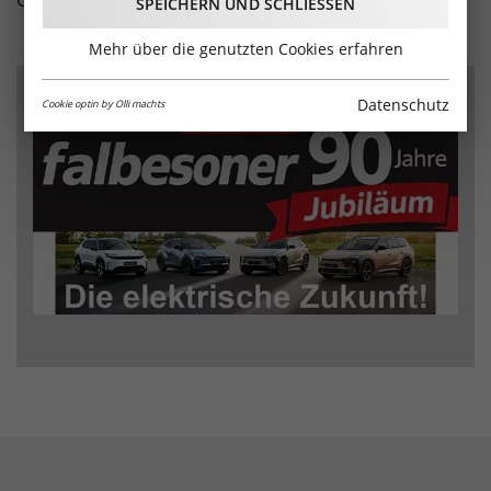
Chance etwas Neues zu lernen.
SPEICHERN UND SCHLIESSEN
Mehr über die genutzten Cookies erfahren
WERBUNG
Datenschutz
Cookie optin by Olli machts