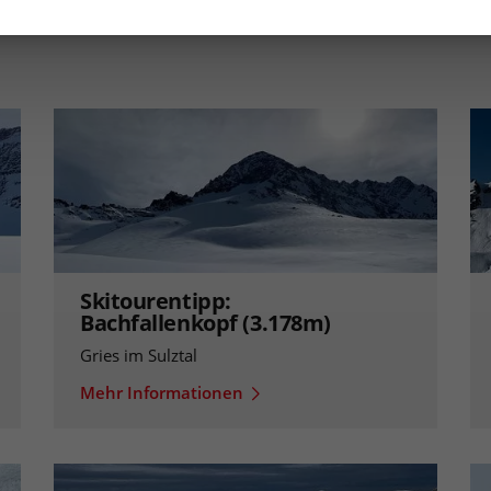
Skitourentipp:
Bachfallenkopf (3.178m)
Gries im Sulztal
Mehr Informationen