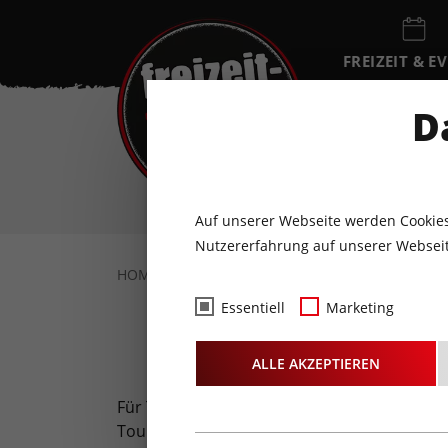
FREIZEIT & E
EVENTKALEN
D
DO
6
AUGUST
Auf unserer Webseite werden Cookies
Nutzererfahrung auf unserer Webseit
HOME
URLAUB IN TIROL
TOURENTIPPS
Essentiell
Marketing
ALLE AKZEPTIEREN
Für Tourengeher und Skibegeisterte sind T
Touren als auch Touren-Profis mit sportlic