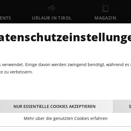
VENTS
URLAUB IN TIROL
MAGAZIN
DER
atenschutzeinstellung
FR
SA
SO
7
8
9
AUGUST
AUGUST
AUGUST
AU
 verwendet. Einige davon werden zwingend benötigt, während es 
e zu verbessern.
SKITOUREN
Skitouren Tipps
NUR ESSENTIELLE COOKIES AKZEPTIEREN
Mehr über die genutzten Cookies erfahren
irols Berge ein wahres Paradies. Hier kommen sowohl Toure
h herausfordernden Touren auf ihre Kosten. Hier verraten w