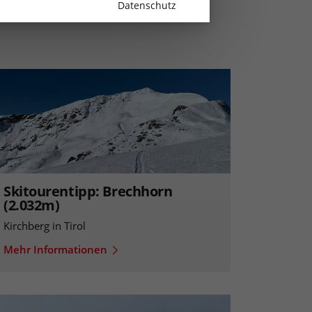
Datenschutz
Skitourentipp: Brechhorn
(2.032m)
Kirchberg in Tirol
Mehr Informationen