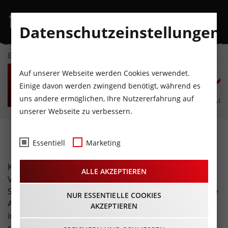
Datenschutzeinstellungen
EVENTKALENDER
SA
SO
MO
DI
MI
D
Auf unserer Webseite werden Cookies verwendet.
8
9
10
11
12
1
Einige davon werden zwingend benötigt, während es
uns andere ermöglichen, Ihre Nutzererfahrung auf
AUGUST
AUGUST
AUGUST
AUGUST
AUGUST
AUG
unserer Webseite zu verbessern.
Kabarett · Theater
Essentiell
Marketing
Kabarett- und Theater-Fans sind hier genau richtig.
ALLE AKZEPTIEREN
Von herzhafter Comedy bis hin zu faszinierendem
Schauspiel, für jeden Kulturliebhaber ist was dabei. Die
NUR ESSENTIELLE COOKIES
Auswahl im Raum Tirol ist groß - also lasst euch
AKZEPTIEREN
inspirieren und findet das passende Event für einen