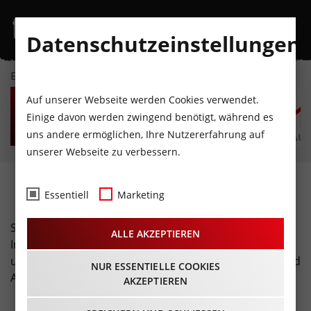
Datenschutzeinstellungen
EVENTKALENDER
SO
MO
DI
MI
DO
F
Auf unserer Webseite werden Cookies verwendet.
9
10
11
12
13
1
Einige davon werden zwingend benötigt, während es
uns andere ermöglichen, Ihre Nutzererfahrung auf
AUGUST
AUGUST
AUGUST
AUGUST
AUGUST
AUG
unserer Webseite zu verbessern.
Sportevents in Tirol
Essentiell
Marketing
Sportliche Highlights kommen in Tirol nie zu kurz. Alle
ALLE AKZEPTIEREN
Infos zu Radrennen, Bergläufe, Nightskates, Skirennen
und vieles mehr findet ihr hier. Für Adrenalinschub und
NUR ESSENTIELLE COOKIES
Action ist auch auf der Zuschauertribüne gesorgt!
AKZEPTIEREN