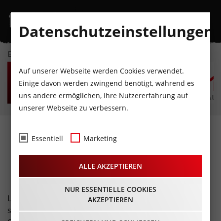
Datenschutzeinstellungen
EVENTKALENDER
DO
FR
SA
SO
MO
D
Auf unserer Webseite werden Cookies verwendet.
6
7
8
9
10
1
Einige davon werden zwingend benötigt, während es
uns andere ermöglichen, Ihre Nutzererfahrung auf
AUGUST
AUGUST
AUGUST
AUGUST
AUGUST
AUG
unserer Webseite zu verbessern.
Kulinarik · Lokale
Essentiell
Marketing
Gastronomiebetriebe in
Innsbruck und Tirol
ALLE AKZEPTIEREN
NUR ESSENTIELLE COOKIES
Liebe geht durch den Magen, nicht nur in Innsbruck,
AKZEPTIEREN
sondern in ganz Tirol. Denn wer in unseren