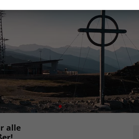
r alle
er!