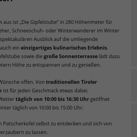
n
aus ist „Die Gipfelstube“ in 280 Höhenmeter für
eher, Schneeschuh- oder Winterwanderer im Winter
n spektakulären Ausblick auf die umliegende
 auch ein
einzigartiges kulinarisches Erlebnis
.
pfelstube sowie die
große Sonnenterrasse
lädt dazu
 Metern Höhe zu entspannen und zu genießen.
e Wünsche offen. Von
traditionellen Tiroler
n
ist für jeden Geschmack etwas dabei.
 Wetter
täglich von 10:00 bis 16:30 Uhr
geöffnet
nter täglich von 10:00 bis 15:00 Uhr.
am Patscherkofel selbst zu entdecken und sich von
erzaubern zu lassen.