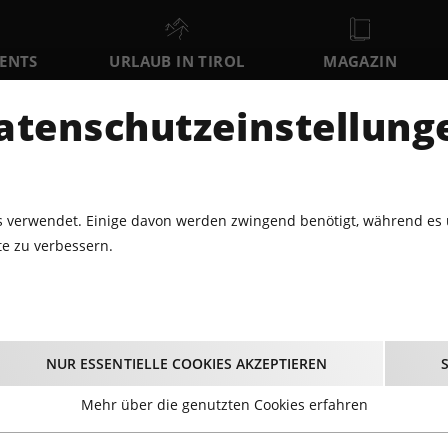
VENTS
URLAUB IN TIROL
MAGAZIN
DER
atenschutzeinstellung
SA
SO
MO
8
9
10
AUGUST
AUGUST
AUGUST
AU
 verwendet. Einige davon werden zwingend benötigt, während es 
e zu verbessern.
ALMEN · HÜTTEN · AUSFLUGSZIELE
DIE GIPFELSTUBE AM P
ipfelstube am Patsche
NUR ESSENTIELLE COOKIES AKZEPTIEREN
Mehr über die genutzten Cookies erfahren