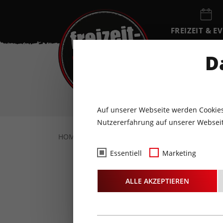
FREIZEIT & E
EVENTKALEN
D
FR
7
AUGUST
Auf unserer Webseite werden Cookies
Nutzererfahrung auf unserer Webseit
HOME
URLAUB IN TIROL
TOURENTIPPS
Essentiell
Marketing
Die G
ALLE AKZEPTIEREN