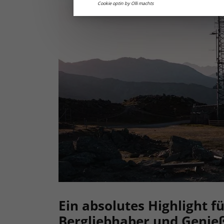
Cookie optin by Olli machts
Ein absolutes Highlight fü
Bergliebhaber und Genieß