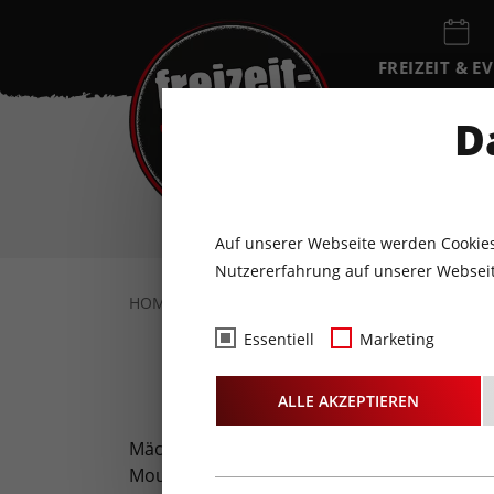
FREIZEIT & E
EVENTKALEN
D
FR
7
AUGUST
Auf unserer Webseite werden Cookies
Nutzererfahrung auf unserer Webseit
HOME
URLAUB IN TIROL
TOURENTIPPS
Essentiell
Marketing
Mo
ALLE AKZEPTIEREN
Mächtige Berge, Bikeparks, Naturtrails, gra
Mountainbike -Freunden. Unsere MTB-Touren