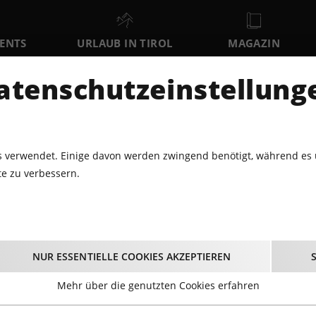
VENTS
URLAUB IN TIROL
MAGAZIN
DER
atenschutzeinstellung
SA
SO
MO
8
9
10
AUGUST
AUGUST
AUGUST
AU
 verwendet. Einige davon werden zwingend benötigt, während es 
e zu verbessern.
MOUNTAINBIKE TOUREN
untainbike Touren Ti
NUR ESSENTIELLE COOKIES AKZEPTIEREN
Mehr über die genutzten Cookies erfahren
ndiose Aussichten, beste Gastronomie und Einkehrmöglichkeit
tipps sind alle selbst befahren und sorgfältig dokumentie