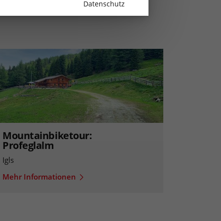
Datenschutz
Mountainbiketour:
Profeglalm
Igls
Mehr Informationen