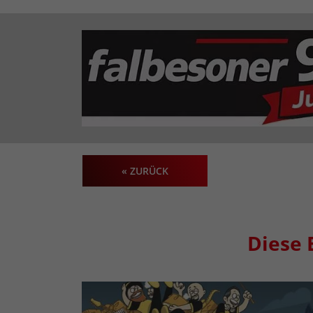
« ZURÜCK
Diese 