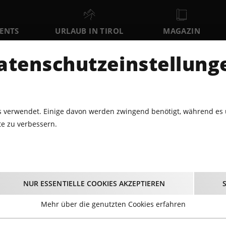
VENTS
URLAUB IN TIROL
MAGAZIN
DER
atenschutzeinstellung
SO
MO
DI
9
10
11
AUGUST
AUGUST
AUGUST
AU
 verwendet. Einige davon werden zwingend benötigt, während es 
e zu verbessern.
AVALLUNA "DIE FARBEN DES LEBENS"
una "Die Farben des 
NUR ESSENTIELLE COOKIES AKZEPTIEREN
01.11.2026 - Beginn 13:00 Uhr
Mehr über die genutzten Cookies erfahren