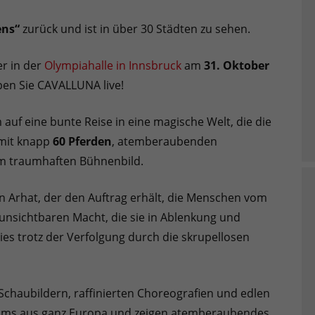
ens“
zurück und ist in über 30 Städten zu sehen.
er in der
Olympiahalle in Innsbruck
am
31. Oktober
eben Sie CAVALLUNA live!
 auf eine bunte Reise in eine magische Welt, die die
 mit knapp
60 Pferden
, atemberaubenden
em traumhaften Bühnenbild.
en Arhat, der den Auftrag erhält, die Menschen vom
 unsichtbaren Macht, die sie in Ablenkung und
ies trotz der Verfolgung durch die skrupellosen
Schaubildern, raffinierten Choreografien und edlen
teams aus ganz Europa und zeigen atemberaubendes