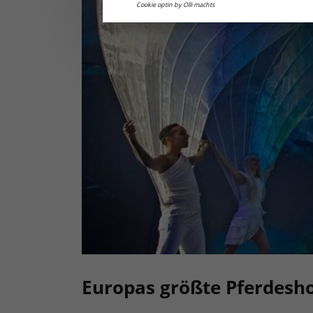
Cookie optin by Olli machts
Europas größte Pferdesh