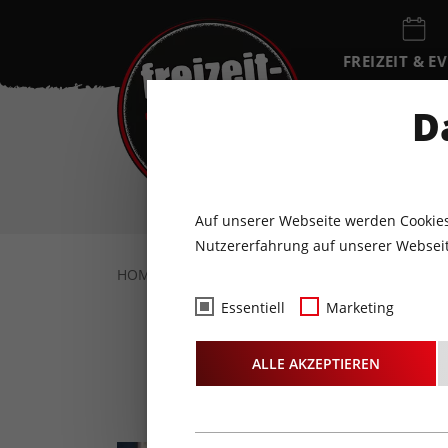
FREIZEIT & E
EVENTKALEN
D
SA
8
AUGUST
Auf unserer Webseite werden Cookies
Nutzererfahrung auf unserer Webseit
HOME
FREIZEIT & EVENTS
KULTUR
C
Essentiell
Marketing
Cavall
ALLE AKZEPTIEREN