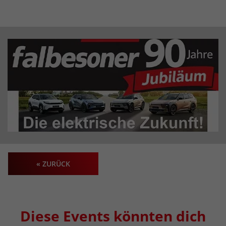
« ZURÜCK
Diese Events könnten dich