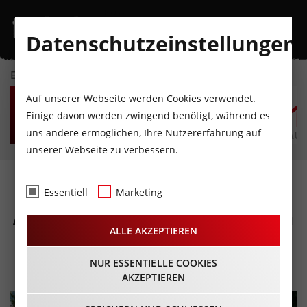
Datenschutzeinstellungen
EVENTKALENDER
FR
SA
SO
MO
DI
M
Auf unserer Webseite werden Cookies verwendet.
7
8
9
10
11
1
Einige davon werden zwingend benötigt, während es
uns andere ermöglichen, Ihre Nutzererfahrung auf
AUGUST
AUGUST
AUGUST
AUGUST
AUGUST
AUG
unserer Webseite zu verbessern.
Almabtrieb in Gerlos und
Essentiell
Marketing
Almabtriebsfest in Zell am
ALLE AKZEPTIEREN
Ziller
26.09.2026 - Beginn 09:00 Uhr
NUR ESSENTIELLE COOKIES
AKZEPTIEREN