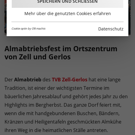
SPEICHERN UND SCHLIESSEN
Mehr über die genutzten Cookies erfahren
Datenschutz
Cookie optin by Olli machts
Almabtriebsfest im Ortszentrum
von Zell und Gerlos
Der
Almabtrieb
des
TVB Zell-Gerlos
hat eine lange
Tradition, ist einer der wichtigsten Termine im
bäuerlichen Jahresablauf und gehört jedes Jahr zu den
Highlights im Bergherbst. Das ganze Dorf feiert mit,
wenn die mit handgebundenen Buschen, Bändern,
Kränzen und Heiligentafeln geschmückten Almkühe
ihren Weg in die heimatlichen Ställe antreten.