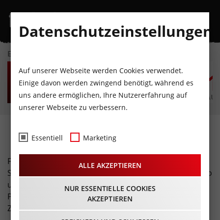
Datenschutzeinstellungen
EVENTKALENDER
DO
FR
SA
SO
MO
D
Auf unserer Webseite werden Cookies verwendet.
6
7
8
9
10
1
Einige davon werden zwingend benötigt, während es
uns andere ermöglichen, Ihre Nutzererfahrung auf
AUGUST
AUGUST
AUGUST
AUGUST
AUGUST
AUG
unserer Webseite zu verbessern.
Fitness · Coaching
Essentiell
Marketing
Fit und gesund bleiben in Tirols beliebtesten Fitness-
ALLE AKZEPTIEREN
Studios. Suche dir das für dich passende Fitness-Studio
und Trainingsprogramm aus und leg los!
NUR ESSENTIELLE COOKIES
Personaltrainer helfen dir dabei deine persönlichen
AKZEPTIEREN
Ziele zu erreichen.