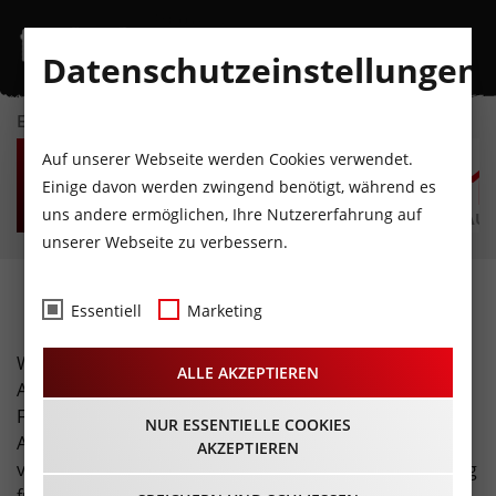
Datenschutzeinstellungen
EVENTKALENDER
SA
SO
MO
DI
MI
D
Auf unserer Webseite werden Cookies verwendet.
8
9
10
11
12
1
Einige davon werden zwingend benötigt, während es
uns andere ermöglichen, Ihre Nutzererfahrung auf
AUGUST
AUGUST
AUGUST
AUGUST
AUGUST
AUG
unserer Webseite zu verbessern.
Ferienregionen
Essentiell
Marketing
Wer auf der Suche nach den schönsten Plätzen und
ALLE AKZEPTIEREN
Ausflugszielen in Tirol ist, findet hier alle Infos und
Fotos zu Tirols Ferienregionen. Surfen und Segeln am
NUR ESSENTIELLE COOKIES
Achensee, Wandern im Pitztal, Biken in Seefeld und
AKZEPTIEREN
vieles mehr. Aktivitäten, Abenteuer, Spaß und Erholung