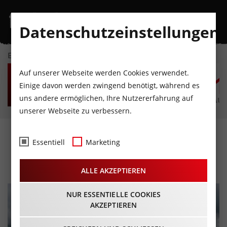
Datenschutzeinstellungen
EVENTKALENDER
MO
DI
MI
DO
FR
S
Auf unserer Webseite werden Cookies verwendet.
10
11
12
13
14
1
Einige davon werden zwingend benötigt, während es
uns andere ermöglichen, Ihre Nutzererfahrung auf
AUGUST
AUGUST
AUGUST
AUGUST
AUGUST
AUG
unserer Webseite zu verbessern.
Ferienregion Tirol West
Essentiell
Marketing
ALLE AKZEPTIEREN
NUR ESSENTIELLE COOKIES
AKZEPTIEREN