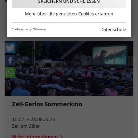
entdecken.
SPEICHERN UND SCHLIESSEN
Mehr über die genutzten Cookies erfahren
Dauerveranstaltungen
Datenschutz
Cookie optin by Olli machts
Zell-Gerlos Sommerkino
10.07. – 28.08.2026
Zell am Ziller
Mehr Informationen