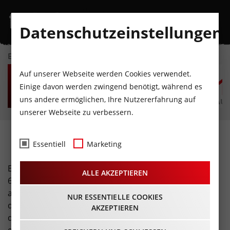
Datenschutzeinstellungen
EVENTKALENDER
DO
FR
SA
SO
MO
D
Auf unserer Webseite werden Cookies verwendet.
6
7
8
9
10
1
Einige davon werden zwingend benötigt, während es
uns andere ermöglichen, Ihre Nutzererfahrung auf
AUGUST
AUGUST
AUGUST
AUGUST
AUGUST
AUG
unserer Webseite zu verbessern.
Kino · Film
Essentiell
Marketing
Eine Outdoor Leinwand am Berg? Autokino wie in den
ALLE AKZEPTIEREN
60ern? Oder doch lieber eine Filmvorstellung zu
aktuellen Themen? Filmfreunde finden hier alles, was
NUR ESSENTIELLE COOKIES
das Herz begehrt auf einem Blick. Einfach
AKZEPTIEREN
durchstöbern und das perfekte Kinoevent in Tirol