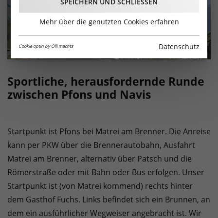
SPEICHERN UND SCHLIESSEN
Mehr über die genutzten Cookies erfahren
Datenschutz
Cookie optin by Olli machts
Sportliche, herausfordernde Runde
zwischen Pfons und Navis
Startpunkt ist Pfons bei Matrei am Brenner. Die Anreise
kann per PKW über die Brennerautobahn, Ausfahrt
Matrei am Brenner, alternativ über Patsch und die
Römerstraße oder mit Bahn oder Bus erfolgen. Unser
Startpunkt ist (von Matrei kommend) rechts hinter
dem Gasthof Fuchs. Links befindet sich ein Brunnen, an
dem ein ausführlicher Wegweiser angebracht ist. Wir