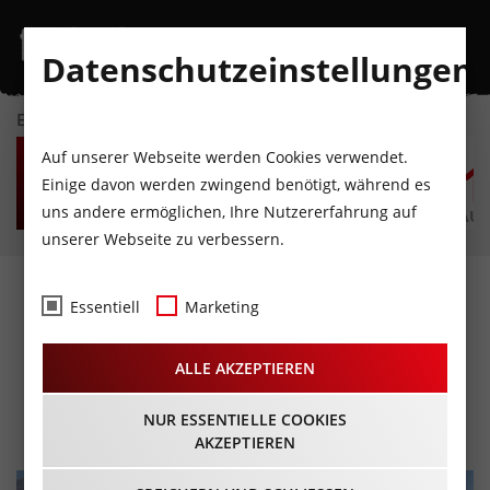
Datenschutzeinstellungen
EVENTKALENDER
SA
SO
MO
DI
MI
D
Auf unserer Webseite werden Cookies verwendet.
8
9
10
11
12
1
Einige davon werden zwingend benötigt, während es
uns andere ermöglichen, Ihre Nutzererfahrung auf
AUGUST
AUGUST
AUGUST
AUGUST
AUGUST
AUG
unserer Webseite zu verbessern.
Mountainbiketour:
Essentiell
Marketing
Rundtour Pfoner
ALLE AKZEPTIEREN
Ochsenalm-Seapnalm
NUR ESSENTIELLE COOKIES
AKZEPTIEREN