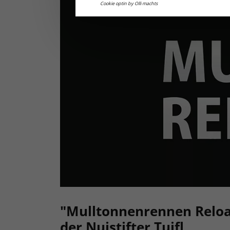
Cookie optin by Olli machts
"Mulltonnenrennen Reloa
der Nuistifter Tuifl