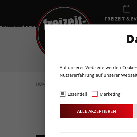
FREIZEIT & E
EVENTKALEN
D
DO
6
AUGUST
Auf unserer Webseite werden Cookies
Nutzererfahrung auf unserer Webseit
HOME
FREIZEIT & EVENTS
KONZERTE
Essentiell
Marketing
Mull
ALLE AKZEPTIEREN