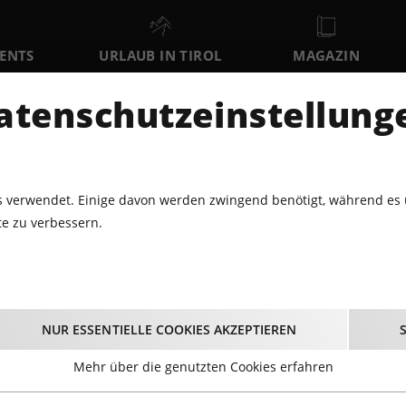
VENTS
URLAUB IN TIROL
MAGAZIN
DER
atenschutzeinstellung
FR
SA
SO
7
8
9
AUGUST
AUGUST
AUGUST
AU
 verwendet. Einige davon werden zwingend benötigt, während es 
e zu verbessern.
PARTY · DJ
MULLTONNENRENNEN IN NEUSTIFT
tonnenrennen in Neu
NUR ESSENTIELLE COOKIES AKZEPTIEREN
27.07.2024 - Beginn 15:00 Uhr
Mehr über die genutzten Cookies erfahren