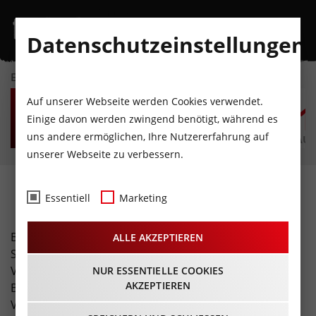
Datenschutzeinstellungen
EVENTKALENDER
FR
SA
SO
MO
DI
M
Auf unserer Webseite werden Cookies verwendet.
7
8
9
10
11
1
Einige davon werden zwingend benötigt, während es
uns andere ermöglichen, Ihre Nutzererfahrung auf
AUGUST
AUGUST
AUGUST
AUGUST
AUGUST
AUG
unserer Webseite zu verbessern.
Fotos
Essentiell
Marketing
Buchen Sie unser spezielles Freizeit-Tirol Foto-Service!
ALLE AKZEPTIEREN
Sie erhalten eine professionelle Fotostrecke Ihrer
Veranstaltung (inklusive Übergabe hochauflösender
NUR ESSENTIELLE COOKIES
AKZEPTIEREN
Bilder und Bildrechte). Zusätzlich erreicht Ihre
Veranstaltung über unsere Seite eine enorme