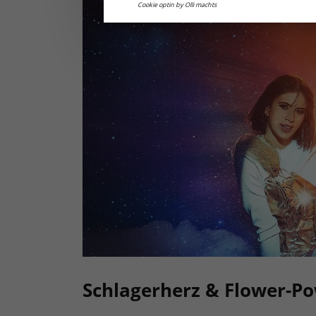
Cookie optin by Olli machts
Schlagerherz & Flower-P