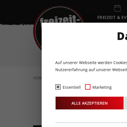
FREIZEIT & E
EVENTKALEN
D
SO
9
AUGUST
Auf unserer Webseite werden Cookies
Nutzererfahrung auf unserer Webseit
HOME
FREIZEIT & EVENTS
KONZERTE
Essentiell
Marketing
MAIT
ALLE AKZEPTIEREN