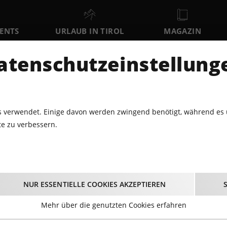
VENTS
URLAUB IN TIROL
MAGAZIN
DER
atenschutzeinstellung
MO
DI
MI
10
11
12
AUGUST
AUGUST
AUGUST
AU
 verwendet. Einige davon werden zwingend benötigt, während es 
e zu verbessern.
MAITE KELLY & BAND LIVE 2026
E KELLY & BAND LIVE
NUR ESSENTIELLE COOKIES AKZEPTIEREN
03.09.2026 - Beginn 20:00 Uhr
Mehr über die genutzten Cookies erfahren