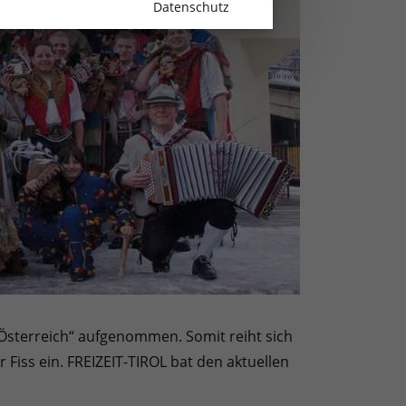
Datenschutz
Österreich“ aufgenommen. Somit reiht sich
 Fiss ein. FREIZEIT-TIROL bat den aktuellen