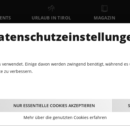
VENTS
URLAUB IN TIROL
MAGAZIN
DER
atenschutzeinstellung
SA
SO
MO
8
9
10
AUGUST
AUGUST
AUGUST
AU
 verwendet. Einige davon werden zwingend benötigt, während es 
e zu verbessern.
ASER MATSCHGERER
Amraser Matschgere
NUR ESSENTIELLE COOKIES AKZEPTIEREN
Mehr über die genutzten Cookies erfahren