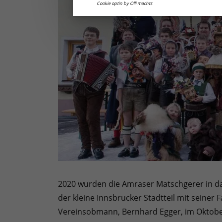
Cookie optin by Olli machts
2020 wurden die Amraser Matschgerer in da
der kleine Innsbrucker Stadtteil mit seiner 
Vereinsobmann, Bernhard Egger, im Oktober