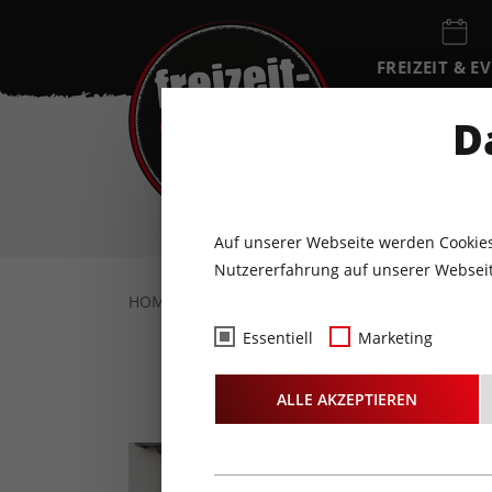
FREIZEIT & E
EVENTKALEN
D
FR
7
AUGUST
Auf unserer Webseite werden Cookies
Nutzererfahrung auf unserer Webseit
HOME
AKTUELLES
INTERVIEWS
AMR
Essentiell
Marketing
ALLE AKZEPTIEREN