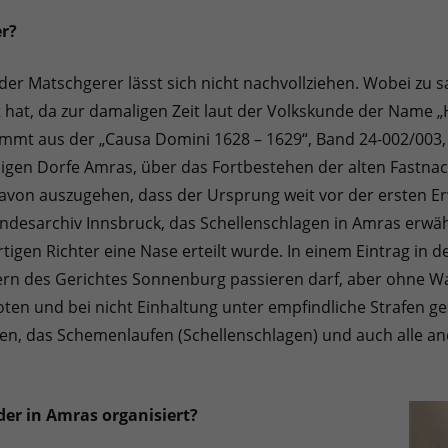
er?
der Matschgerer lässt sich nicht nachvollziehen. Wobei zu s
t hat, da zur damaligen Zeit laut der Volkskunde der Name „H
mmt aus der „Causa Domini 1628 – 1629“, Band 24-002/003, 
digen Dorfe Amras, über das Fortbestehen der alten Fastnac
avon auszugehen, dass der Ursprung weit vor der ersten Erw
ndesarchiv Innsbruck, das Schellenschlagen in Amras erwähn
igen Richter eine Nase erteilt wurde. In einem Eintrag in 
ern des Gerichtes Sonnenburg passieren darf, aber ohne W
ten und bei nicht Einhaltung unter empfindliche Strafen ges
n, das Schemenlaufen (Schellenschlagen) und auch alle an
r in Amras organisiert?