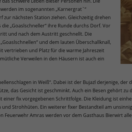
f das schwere Leben dieser Personen hin. Die
s, werden im sogenannten „Karnergrat`“
f zur nächsten Station ziehen. Gleichzeitig drehen
die „Goaslschneller“ ihre Runde durchs Dorf. Vor
ritt und nach dem Austritt geschnellt. Die
em „Goaslschnellen“ und dem lauten Überschallknall,
eit vertrieben und Platz für die warme Jahreszeit
ütliche Verweilen in den Häusern ist auch ein
lenschlagen in Weiß“. Dabei ist der Bujazl derjenige, der de
tze, das Gesicht ist geschminkt. Auch ein Besen gehört zu d
einer fix vorgegebenen Schrittfolge. Die Kleidung ist einhei
n und Strohhüten. Ein weiterer fixer Bestandteil am unsinn
igen Feuerwehr Amras werden vor dem Gasthaus Bierwirt all