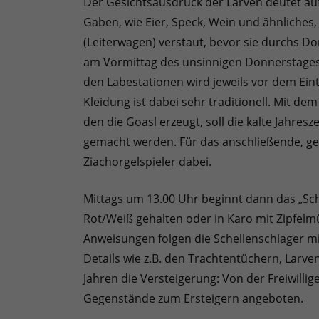
Der Gesichtsausdruck der Larven deutet au
Gaben, wie Eier, Speck, Wein und ähnliche
(Leiterwagen) verstaut, bevor sie durchs Dor
am Vormittag des unsinnigen Donnerstages 
den Labestationen wird jeweils vor dem Eint
Kleidung ist dabei sehr traditionell. Mit d
den die Goasl erzeugt, soll die kalte Jahresz
gemacht werden. Für das anschließende, gem
Ziachorgelspieler dabei.
Mittags um 13.00 Uhr beginnt dann das „Schel
Rot/Weiß gehalten oder in Karo mit Zipfelmü
Anweisungen folgen die Schellenschlager mit 
Details wie z.B. den Trachtentüchern, Larve
Jahren die Versteigerung: Von der Freiwill
Gegenstände zum Ersteigern angeboten.