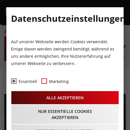
Datenschutzeinstellungen
EVENTKALENDER
FR
SA
SO
MO
DI
M
Auf unserer Webseite werden Cookies verwendet.
7
8
9
10
11
1
Einige davon werden zwingend benötigt, während es
uns andere ermöglichen, Ihre Nutzererfahrung auf
AUGUST
AUGUST
AUGUST
AUGUST
AUGUST
AUG
unserer Webseite zu verbessern.
Die fetzigen Hexen
Essentiell
Marketing
ALLE AKZEPTIEREN
NUR ESSENTIELLE COOKIES
AKZEPTIEREN