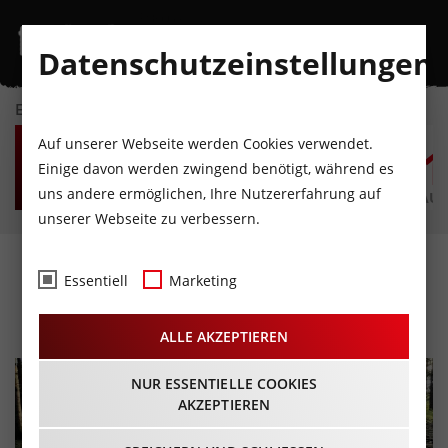
Datenschutzeinstellungen
EVENTKALENDER
SO
MO
DI
MI
DO
F
Auf unserer Webseite werden Cookies verwendet.
9
10
11
12
13
1
Einige davon werden zwingend benötigt, während es
uns andere ermöglichen, Ihre Nutzererfahrung auf
AUGUST
AUGUST
AUGUST
AUGUST
AUGUST
AUG
unserer Webseite zu verbessern.
DNA Trails - Trailrunning
Essentiell
Marketing
für jedermann
ALLE AKZEPTIEREN
NUR ESSENTIELLE COOKIES
AKZEPTIEREN