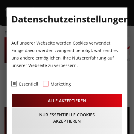
Datenschutzeinstellungen
EVENTKALENDER
DO
FR
SA
SO
MO
D
Auf unserer Webseite werden Cookies verwendet.
6
7
8
9
10
1
Einige davon werden zwingend benötigt, während es
uns andere ermöglichen, Ihre Nutzererfahrung auf
AUGUST
AUGUST
AUGUST
AUGUST
AUGUST
AUG
unserer Webseite zu verbessern.
Nina Hartmann „Endlich
Essentiell
Marketing
Hausfrau“
ALLE AKZEPTIEREN
NUR ESSENTIELLE COOKIES
AKZEPTIEREN