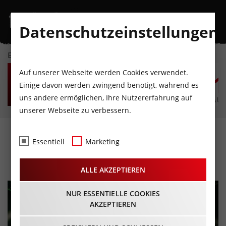
Datenschutzeinstellungen
EVENTKALENDER
DO
FR
SA
SO
MO
D
Auf unserer Webseite werden Cookies verwendet.
6
7
8
9
10
1
Einige davon werden zwingend benötigt, während es
uns andere ermöglichen, Ihre Nutzererfahrung auf
AUGUST
AUGUST
AUGUST
AUGUST
AUGUST
AUG
unserer Webseite zu verbessern.
CD Review: Analphabeten
Essentiell
Marketing
– BergPoEthik
ALLE AKZEPTIEREN
NUR ESSENTIELLE COOKIES
AKZEPTIEREN