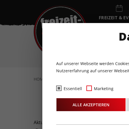
FREIZEIT & E
EVENTKALEN
D
FR
7
AUGUST
Auf unserer Webseite werden Cookies
Nutzererfahrung auf unserer Webseit
HOME
AKTUELLES
REVIEWS
CD REVI
Essentiell
Marketing
CD 
ALLE AKZEPTIEREN
Aktueller kann die CD fast nicht sein: Wäh