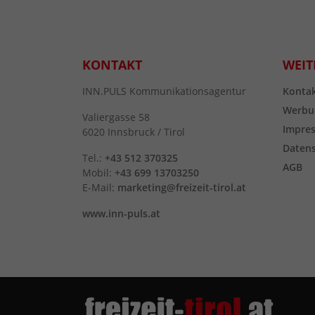
KONTAKT
WEIT
INN.PULS Kommunikationsagentur
Konta
Werbu
Valiergasse 58
Impre
6020 Innsbruck / Tirol
Daten
Tel.:
+43 512 370325
AGB
Mobil:
+43 699 13703250
E-Mail:
marketing@freizeit-tirol.at
www.inn-puls.at