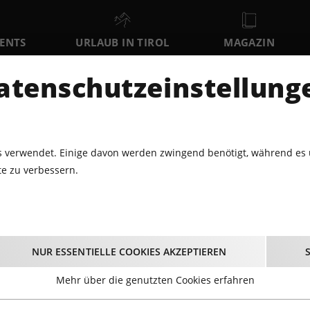
VENTS
URLAUB IN TIROL
MAGAZIN
DER
atenschutzeinstellung
SA
SO
MO
8
9
10
AUGUST
AUGUST
AUGUST
AU
 verwendet. Einige davon werden zwingend benötigt, während es 
e zu verbessern.
EW: „EINFACH DANKE“
Review: „Einfach Da
NUR ESSENTIELLE COOKIES AKZEPTIEREN
Mehr über die genutzten Cookies erfahren
rend des ersten kompletten Lockdowns entstand