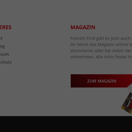
ERES
MAGAZIN
kt
Freizeit-Tirol gibt es jetzt au
Ihr könnt das Magazin online l
ng
abonnieren oder bei vielen Vert
ssum
mitnehmen. Alle Infos findet ih
schutz
ZUM MAGAZIN