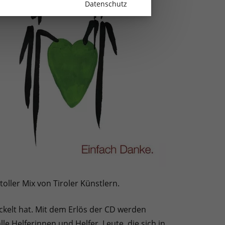
Datenschutz
oller Mix von Tiroler Künstlern.
ckelt hat. Mit dem Erlös der CD werden
lle Helferinnen und Helfer, Leute, die sich in