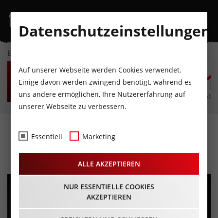
Datenschutzeinstellungen
EVENTKALENDER
SA
SO
MO
DI
MI
D
Auf unserer Webseite werden Cookies verwendet.
8
9
10
11
12
1
Einige davon werden zwingend benötigt, während es
uns andere ermöglichen, Ihre Nutzererfahrung auf
AUGUST
AUGUST
AUGUST
AUGUST
AUGUST
AUG
unserer Webseite zu verbessern.
CD Review: Passtscho –
Essentiell
Marketing
Wunderbori Weit
ALLE AKZEPTIEREN
NUR ESSENTIELLE COOKIES
AKZEPTIEREN