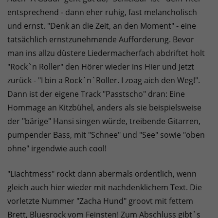
entsprechend - dann eher ruhig, fast melancholisch
und ernst. "Denk an die Zeit, an den Moment" - eine
tatsächlich ernstzunehmende Aufforderung. Bevor
man ins allzu düstere Liedermacherfach abdriftet holt
"Rock`n Roller" den Hörer wieder ins Hier und Jetzt
zurück - "I bin a Rock`n`Roller. I zoag aich den Weg!".
Dann ist der eigene Track "Passtscho" dran: Eine
Hommage an Kitzbühel, anders als sie beispielsweise
der "bärige" Hansi singen würde, treibende Gitarren,
pumpender Bass, mit "Schnee" und "See" sowie "oben
ohne" irgendwie auch cool!
"Liachtmess" rockt dann abermals ordentlich, wenn
gleich auch hier wieder mit nachdenklichem Text. Die
vorletzte Nummer "Zacha Hund" groovt mit fettem
Brett, Bluesrock vom Feinsten! Zum Abschluss gibt`s