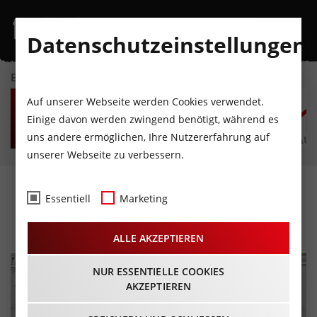
Datenschutzeinstellungen
EVENTKALENDER
MO
DI
MI
DO
FR
S
Auf unserer Webseite werden Cookies verwendet.
10
11
12
13
14
1
Einige davon werden zwingend benötigt, während es
uns andere ermöglichen, Ihre Nutzererfahrung auf
AUGUST
AUGUST
AUGUST
AUGUST
AUGUST
AUG
unserer Webseite zu verbessern.
CD-Review: Patrick Rauch
Essentiell
Marketing
– Hazelmouse
ALLE AKZEPTIEREN
NUR ESSENTIELLE COOKIES
AKZEPTIEREN