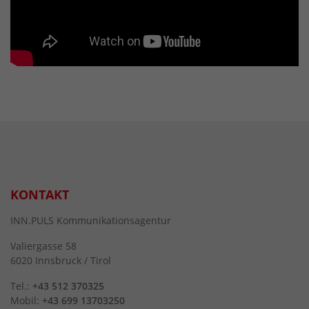
KONTAKT
INN.PULS Kommunikationsagentur
Valiergasse 58
6020 Innsbruck / Tirol
Tel.:
+43 512 370325
Mobil:
+43 699 13703250