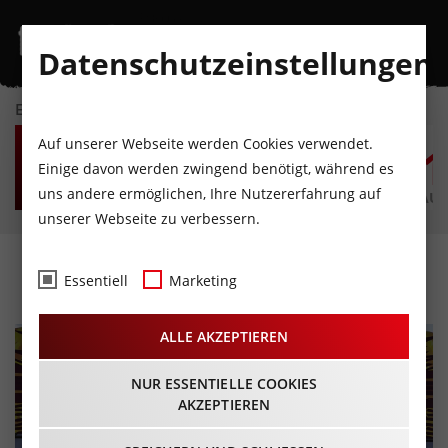
Datenschutzeinstellungen
EVENTKALENDER
DO
FR
SA
SO
MO
D
Auf unserer Webseite werden Cookies verwendet.
6
7
8
9
10
1
Einige davon werden zwingend benötigt, während es
uns andere ermöglichen, Ihre Nutzererfahrung auf
AUGUST
AUGUST
AUGUST
AUGUST
AUGUST
AUG
unserer Webseite zu verbessern.
Nova Rock 2016
Essentiell
Marketing
ALLE AKZEPTIEREN
NUR ESSENTIELLE COOKIES
AKZEPTIEREN