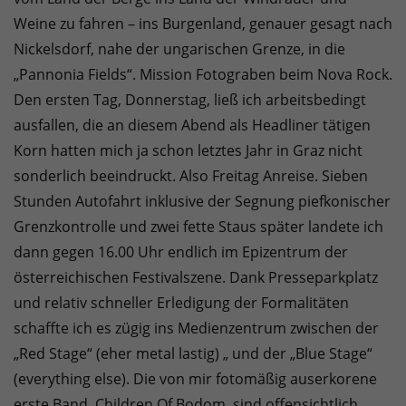
Weine zu fahren – ins Burgenland, genauer gesagt nach
Nickelsdorf, nahe der ungarischen Grenze, in die
„Pannonia Fields“. Mission Fotograben beim Nova Rock.
Den ersten Tag, Donnerstag, ließ ich arbeitsbedingt
ausfallen, die an diesem Abend als Headliner tätigen
Korn hatten mich ja schon letztes Jahr in Graz nicht
sonderlich beeindruckt. Also Freitag Anreise. Sieben
Stunden Autofahrt inklusive der Segnung piefkonischer
Grenzkontrolle und zwei fette Staus später landete ich
dann gegen 16.00 Uhr endlich im Epizentrum der
österreichischen Festivalszene. Dank Presseparkplatz
und relativ schneller Erledigung der Formalitäten
schaffte ich es zügig ins Medienzentrum zwischen der
„Red Stage“ (eher metal lastig) „ und der „Blue Stage“
(everything else). Die von mir fotomäßig auserkorene
erste Band, Children Of Bodom, sind offensichtlich