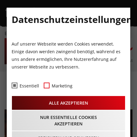
Datenschutzeinstellungen
EVENTKALENDER
SO
MO
DI
MI
DO
F
Auf unserer Webseite werden Cookies verwendet.
9
10
11
12
13
1
Einige davon werden zwingend benötigt, während es
uns andere ermöglichen, Ihre Nutzererfahrung auf
AUGUST
AUGUST
AUGUST
AUGUST
AUGUST
AUG
unserer Webseite zu verbessern.
Steudltenn - Das
Essentiell
Marketing
Theaterfestival
ALLE AKZEPTIEREN
NUR ESSENTIELLE COOKIES
AKZEPTIEREN