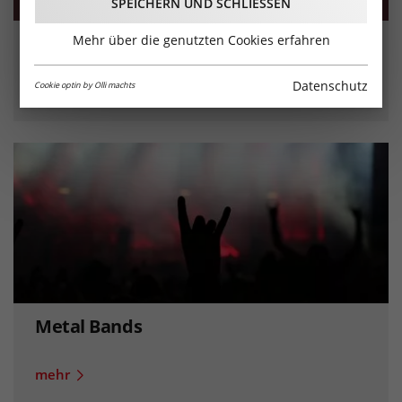
SPEICHERN UND SCHLIESSEN
Mehr über die genutzten Cookies erfahren
Rock Bands
Datenschutz
Cookie optin by Olli machts
mehr
Metal Bands
mehr