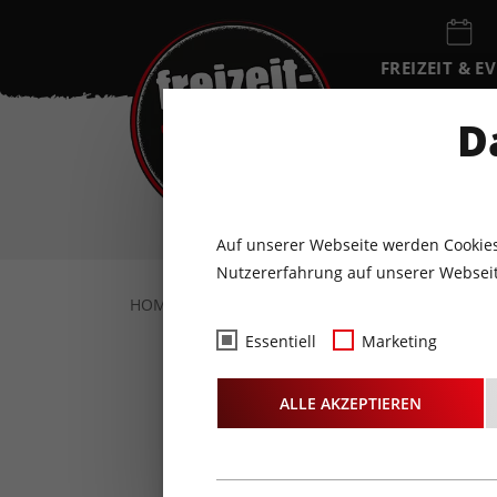
FREIZEIT & E
EVENTKALEN
D
DO
6
AUGUST
Auf unserer Webseite werden Cookies
Nutzererfahrung auf unserer Webseit
HOME
FOTOS & VIDEOS
FOTOS
03.0
Essentiell
Marketing
Fotos
-
ALLE AKZEPTIEREN