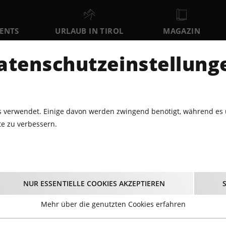
VENTS
URLAUB IN TIROL
MAGAZIN
DER
atenschutzeinstellung
FR
SA
SO
7
8
9
AUGUST
AUGUST
AUGUST
AU
 verwendet. Einige davon werden zwingend benötigt, während es 
e zu verbessern.
3.2018 - MIDRIFF LIVE@HARD ROCK CAFE INNSBRUCK
 Midriff live@Hard Ro
NUR ESSENTIELLE COOKIES AKZEPTIEREN
Innsbruck
Mehr über die genutzten Cookies erfahren
03.03.2018