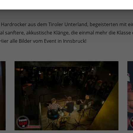
te Hardrocker aus dem Tiroler Unterland, begeisterten mit 
al sanftere, akkustische Klänge, die einmal mehr die Klass
Hier alle Bilder vom Event in Innsbruck!