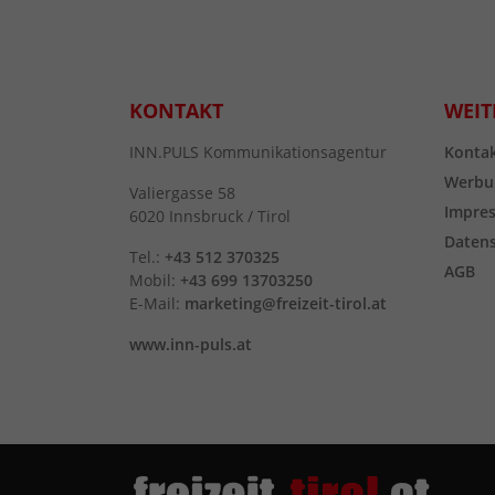
KONTAKT
WEIT
INN.PULS Kommunikationsagentur
Konta
Werbu
Valiergasse 58
Impre
6020 Innsbruck / Tirol
Daten
Tel.:
+43 512 370325
AGB
Mobil:
+43 699 13703250
E-Mail:
marketing@freizeit-tirol.at
www.inn-puls.at