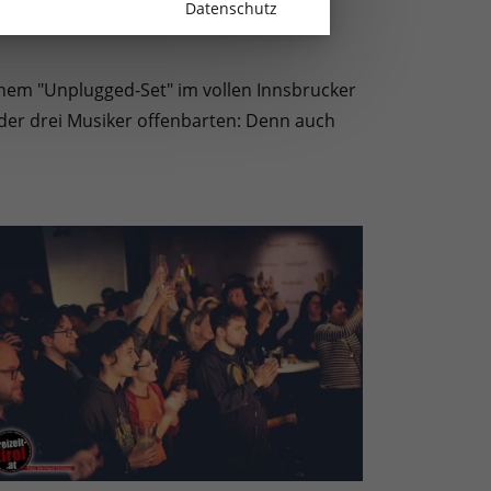
Datenschutz
einem "Unplugged-Set" im vollen Innsbrucker
e der drei Musiker offenbarten: Denn auch