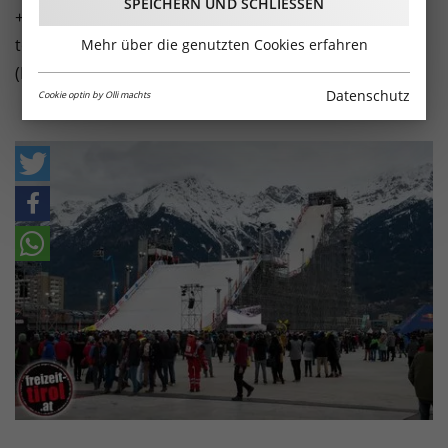
SPEICHERN UND SCHLIESSEN
+ Style wieder die Massen. Höchste sportliche Action,
tolle Liveacts - hier die Bilder vom Event in Innsbruck.
Mehr über die genutzten Cookies erfahren
(Fotos: Flo Glatzl)
Datenschutz
Cookie optin by Olli machts