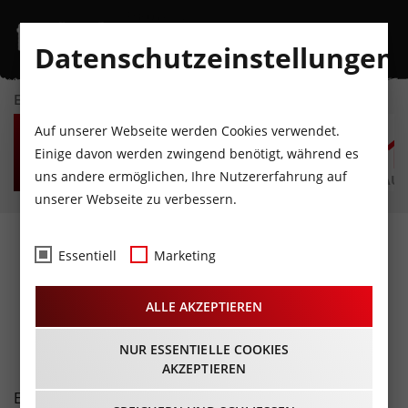
Datenschutzeinstellungen
EVENTKALENDER
FR
SA
SO
MO
DI
M
Auf unserer Webseite werden Cookies verwendet.
7
8
9
10
11
1
Einige davon werden zwingend benötigt, während es
uns andere ermöglichen, Ihre Nutzererfahrung auf
AUGUST
AUGUST
AUGUST
AUGUST
AUGUST
AUG
unserer Webseite zu verbessern.
Fotos
- Air+Style, Teil
Essentiell
Marketing
1@Innsbruck
ALLE AKZEPTIEREN
04.02.2017
NUR ESSENTIELLE COOKIES
AKZEPTIEREN
Erstmals auf zwei Tage ausgedehnt begeisterte das Air