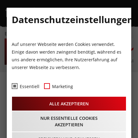
Datenschutzeinstellungen
EVENTKALENDER
FR
SA
SO
MO
DI
M
Auf unserer Webseite werden Cookies verwendet.
7
8
9
10
11
1
Einige davon werden zwingend benötigt, während es
uns andere ermöglichen, Ihre Nutzererfahrung auf
AUGUST
AUGUST
AUGUST
AUGUST
AUGUST
AUG
unserer Webseite zu verbessern.
Fotos
- Wettersteinerball
Essentiell
Marketing
04.03.2014
ALLE AKZEPTIEREN
NUR ESSENTIELLE COOKIES
AKZEPTIEREN