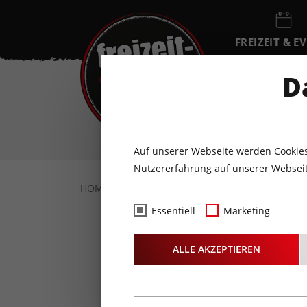
FREIZEIT & E
EVENTKALEN
D
SA
8
AUGUST
Auf unserer Webseite werden Cookies
Nutzererfahrung auf unserer Webseit
HOME
FOTOS & VIDEOS
FOTOS
05.0
Essentiell
Marketing
Fotos
- 1
ALLE AKZEPTIEREN