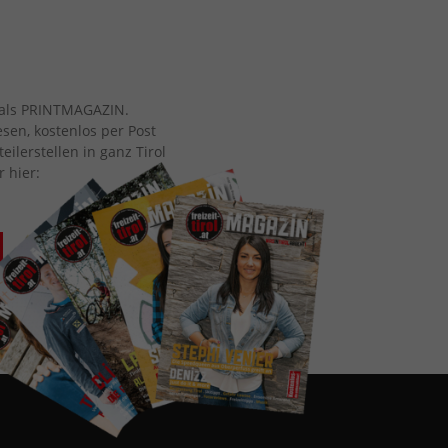
ch als PRINTMAGAZIN.
esen, kostenlos per Post
eilerstellen in ganz Tirol
r hier: