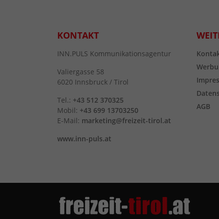
KONTAKT
WEIT
INN.PULS Kommunikationsagentur
Konta
Werbu
Valiergasse 58
Impre
6020 Innsbruck / Tirol
Daten
Tel.:
+43 512 370325
AGB
Mobil:
+43 699 13703250
E-Mail:
marketing@freizeit-tirol.at
www.inn-puls.at