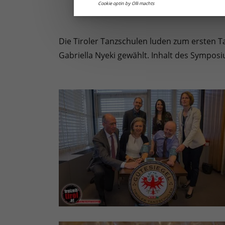
Cookie optin by Olli machts
Die Tiroler Tanzschulen luden zum ersten T
Gabriella Nyeki gewählt. Inhalt des Symposi