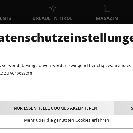
VENTS
URLAUB IN TIROL
MAGAZIN
DER
atenschutzeinstellung
SO
MO
DI
9
10
11
AUGUST
AUGUST
AUGUST
AU
 verwendet. Einige davon werden zwingend benötigt, während es 
e zu verbessern.
4.2017 - 1. TIROLER TANZSYMPOSIUM@WIFI INNSBRUCK
. Tiroler Tanzsympo
NUR ESSENTIELLE COOKIES AKZEPTIEREN
Innsbruck
Mehr über die genutzten Cookies erfahren
05.04.2017