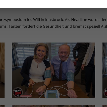
anzsymposium ins Wifi in Innsbruck. Als Headline wurde der
ums: Tanzen fördert die Gesundheit und bremst speziell Alzh