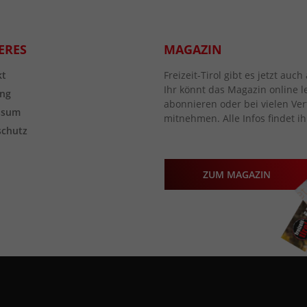
ERES
MAGAZIN
kt
Freizeit-Tirol gibt es jetzt au
Ihr könnt das Magazin online l
ng
abonnieren oder bei vielen Vert
ssum
mitnehmen. Alle Infos findet ih
schutz
ZUM MAGAZIN