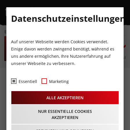
Datenschutzeinstellungen
EVENTKALENDER
FR
SA
SO
MO
DI
M
Auf unserer Webseite werden Cookies verwendet.
7
8
9
10
11
1
Einige davon werden zwingend benötigt, während es
uns andere ermöglichen, Ihre Nutzererfahrung auf
AUGUST
AUGUST
AUGUST
AUGUST
AUGUST
AUG
unserer Webseite zu verbessern.
Fotos
- Haly
Essentiell
Marketing
05.07.2014
ALLE AKZEPTIEREN
NUR ESSENTIELLE COOKIES
AKZEPTIEREN