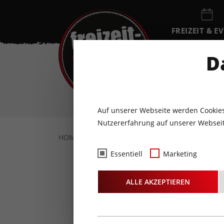
FREIZEIT & E
EVENTKALEN
D
FR
7
AUGUST
Auf unserer Webseite werden Cookies
Nutzererfahrung auf unserer Webseit
HOME
FOTOS & VIDEOS
FOTOS
05.0
Essentiell
Marketing
Fotos
-
ALLE AKZEPTIEREN