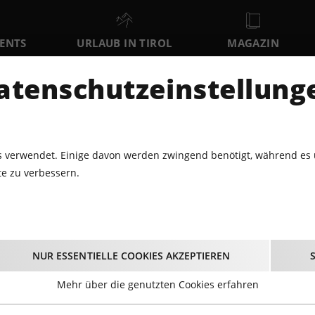
VENTS
URLAUB IN TIROL
MAGAZIN
DER
atenschutzeinstellung
SA
SO
MO
8
9
10
AUGUST
AUGUST
AUGUST
AU
 verwendet. Einige davon werden zwingend benötigt, während es 
e zu verbessern.
7.2014 - PUBLIC VIEWING@MARKTPLATZ
 Public Viewing@Mar
NUR ESSENTIELLE COOKIES AKZEPTIEREN
05.07.2014
Mehr über die genutzten Cookies erfahren