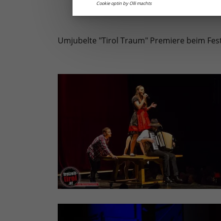
Cookie optin by Olli machts
Umjubelte "Tirol Traum" Premiere beim Festi