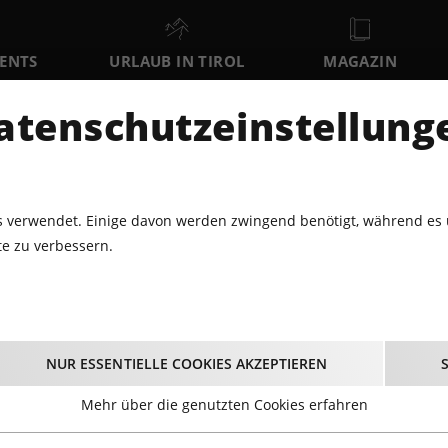
VENTS
URLAUB IN TIROL
MAGAZIN
DER
atenschutzeinstellung
SA
SO
MO
8
9
10
AUGUST
AUGUST
AUGUST
AU
 verwendet. Einige davon werden zwingend benötigt, während es 
e zu verbessern.
8.2015 - FESTIVAL DER TRÄUME, TEIL 2@CONGRESS INNSBRUCK
s
- Festival der Träume
NUR ESSENTIELLE COOKIES AKZEPTIEREN
2@Congress Innsbruc
Mehr über die genutzten Cookies erfahren
06.08.2015