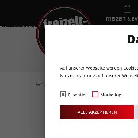
FREIZEIT & E
EVENTKALEN
D
FR
7
AUGUST
Auf unserer Webseite werden Cookies
Nutzererfahrung auf unserer Webseit
HOME
FOTOS & VIDEOS
FOTOS
06.0
Essentiell
Marketing
Foto
ALLE AKZEPTIEREN