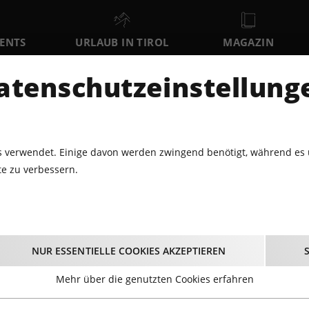
VENTS
URLAUB IN TIROL
MAGAZIN
DER
atenschutzeinstellung
SA
SO
MO
8
9
10
AUGUST
AUGUST
AUGUST
AU
 verwendet. Einige davon werden zwingend benötigt, während es 
e zu verbessern.
3.2015 - FRITZ KALKBRENNER LIVE@CONGRESS INNSBRUCK, TEIL 2
ritz Kalkbrenner live
NUR ESSENTIELLE COOKIES AKZEPTIEREN
Innsbruck, Teil 2
Mehr über die genutzten Cookies erfahren
08.03.2015