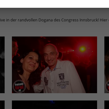
live in der randvollen Dogana des Congress Innsbruck! Hier 