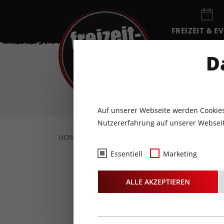
FREIZEIT & E
EVENTKALEN
D
FR
7
AUGUST
Auf unserer Webseite werden Cookies
Nutzererfahrung auf unserer Webseit
HOME
FOTOS & VIDEOS
FOTOS
08.0
Essentiell
Marketing
Fotos
- F
ALLE AKZEPTIEREN