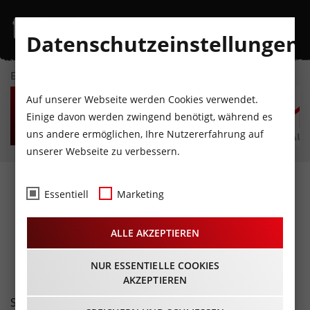
Datenschutzeinstellungen
EVENTKALENDER
DO
FR
SA
SO
MO
D
Auf unserer Webseite werden Cookies verwendet.
6
7
8
9
10
1
Einige davon werden zwingend benötigt, während es
uns andere ermöglichen, Ihre Nutzererfahrung auf
AUGUST
AUGUST
AUGUST
AUGUST
AUGUST
AUG
unserer Webseite zu verbessern.
Fotos
- Speckjagern, Teil
Essentiell
Marketing
3@Mutterer Alm
ALLE AKZEPTIEREN
09.01.2016
NUR ESSENTIELLE COOKIES
AKZEPTIEREN
Speckjagern, die österreichische Staatsmeisterschaft