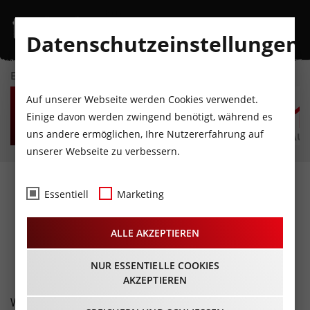
Datenschutzeinstellungen
EVENTKALENDER
MO
DI
MI
DO
FR
S
Auf unserer Webseite werden Cookies verwendet.
10
11
12
13
14
1
Einige davon werden zwingend benötigt, während es
uns andere ermöglichen, Ihre Nutzererfahrung auf
AUGUST
AUGUST
AUGUST
AUGUST
AUGUST
AUG
unserer Webseite zu verbessern.
Fotos
- Coffee Bar
Essentiell
Marketing
Innsbruck
ALLE AKZEPTIEREN
09.03.2019
NUR ESSENTIELLE COOKIES
AKZEPTIEREN
Wieder einmal Partypeople, beste Stimmung und