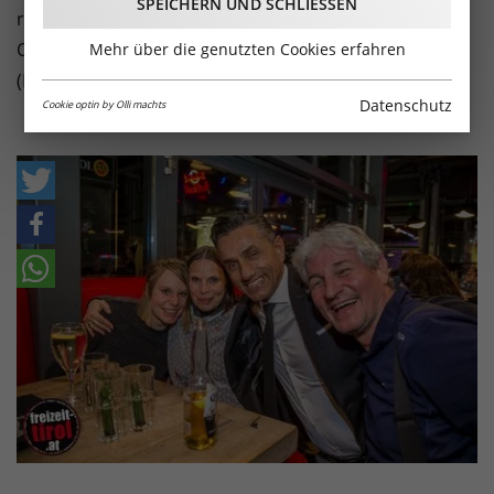
SPEICHERN UND SCHLIESSEN
rockiger Sound - das war der Samstag Abend in der
Coffee Bar im DEZ Areal in Innsbruck. Hier die Bilder!
Mehr über die genutzten Cookies erfahren
(Fotos: Paul Weber)
Datenschutz
Cookie optin by Olli machts