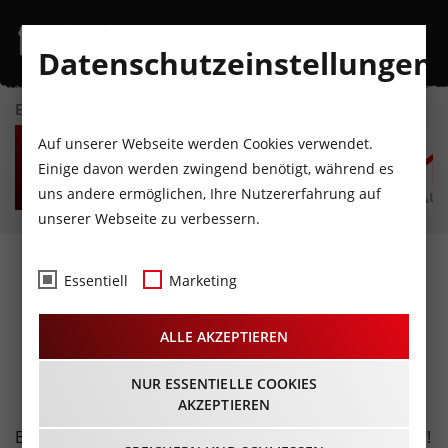
Datenschutzeinstellungen
EVENTKALENDER
FR
SA
SO
MO
DI
M
Auf unserer Webseite werden Cookies verwendet.
7
8
9
10
11
1
Einige davon werden zwingend benötigt, während es
uns andere ermöglichen, Ihre Nutzererfahrung auf
AUGUST
AUGUST
AUGUST
AUGUST
AUGUST
AUG
unserer Webseite zu verbessern.
Fotos
- Beasto Blanco
Essentiell
Marketing
live@Telfs
ALLE AKZEPTIEREN
09.12.2017
NUR ESSENTIELLE COOKIES
AKZEPTIEREN
Beasto Blanco: Eine Rock`n`Roll Band Marke "L.A. Dirt"!