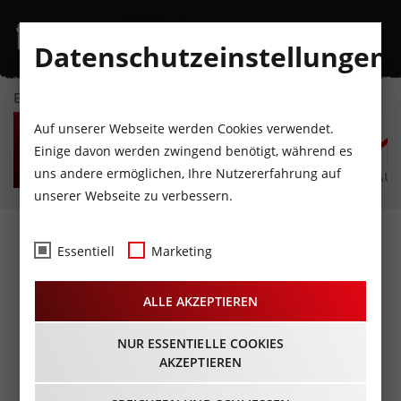
Datenschutzeinstellungen
EVENTKALENDER
SO
MO
DI
MI
DO
F
Auf unserer Webseite werden Cookies verwendet.
9
10
11
12
13
1
Einige davon werden zwingend benötigt, während es
uns andere ermöglichen, Ihre Nutzererfahrung auf
AUGUST
AUGUST
AUGUST
AUGUST
AUGUST
AUG
unserer Webseite zu verbessern.
Fotos
- Antico
Essentiell
Marketing
Reloaded@Music Hall
ALLE AKZEPTIEREN
Innsbruck
10.11.2018
NUR ESSENTIELLE COOKIES
AKZEPTIEREN