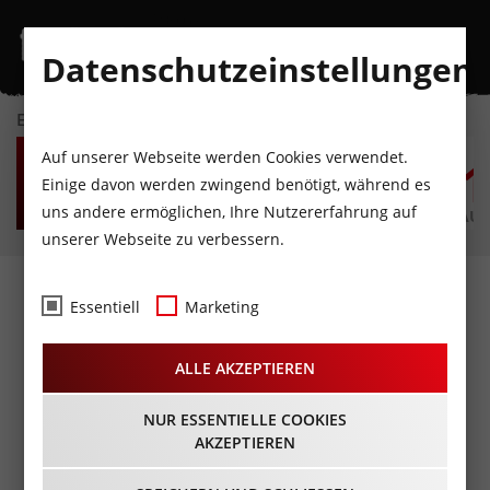
Datenschutzeinstellungen
EVENTKALENDER
DO
FR
SA
SO
MO
D
Auf unserer Webseite werden Cookies verwendet.
6
7
8
9
10
1
Einige davon werden zwingend benötigt, während es
uns andere ermöglichen, Ihre Nutzererfahrung auf
AUGUST
AUGUST
AUGUST
AUGUST
AUGUST
AUG
unserer Webseite zu verbessern.
Fotos
- Holiday On
Essentiell
Marketing
Ice@Olympiaworld
ALLE AKZEPTIEREN
Innsbruck
11.01.2019
NUR ESSENTIELLE COOKIES
AKZEPTIEREN