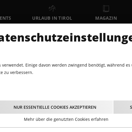
VENTS
URLAUB IN TIROL
MAGAZIN
DER
atenschutzeinstellung
SO
MO
DI
9
10
11
AUGUST
AUGUST
AUGUST
AU
 verwendet. Einige davon werden zwingend benötigt, während es 
e zu verbessern.
0.2013 - HARLYS
Fotos
- Harlys
NUR ESSENTIELLE COOKIES AKZEPTIEREN
13.10.2013
Mehr über die genutzten Cookies erfahren