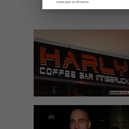
Cookie optin by Olli machts