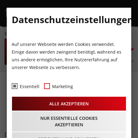
Datenschutzeinstellungen
EVENTKALENDER
FR
SA
SO
MO
DI
M
Auf unserer Webseite werden Cookies verwendet.
7
8
9
10
11
1
Einige davon werden zwingend benötigt, während es
uns andere ermöglichen, Ihre Nutzererfahrung auf
AUGUST
AUGUST
AUGUST
AUGUST
AUGUST
AUG
unserer Webseite zu verbessern.
Fotos
- E.A.V.
Essentiell
Marketing
live@Rathaussaal Telfs
ALLE AKZEPTIEREN
13.11.2015
NUR ESSENTIELLE COOKIES
AKZEPTIEREN
Die Erste Allgemeine Verunsicherung auf "Werwolf-