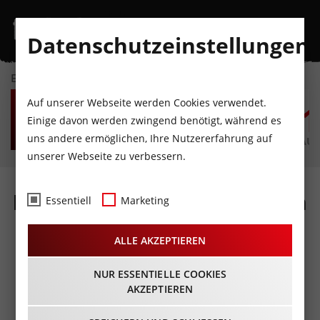
Datenschutzeinstellungen
EVENTKALENDER
SO
MO
DI
MI
DO
F
Auf unserer Webseite werden Cookies verwendet.
9
10
11
12
13
1
Einige davon werden zwingend benötigt, während es
uns andere ermöglichen, Ihre Nutzererfahrung auf
AUGUST
AUGUST
AUGUST
AUGUST
AUGUST
AUG
unserer Webseite zu verbessern.
Fotos
- Kletter WM, Damen
Essentiell
Marketing
Finale
ALLE AKZEPTIEREN
Bouldern@Olympiaworld
Innsbruck
NUR ESSENTIELLE COOKIES
AKZEPTIEREN
14.09.2018