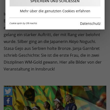
SPEICHERN UND SCHLIESSEN
Mehr über die genutzten Cookies erfahren
In der Innsbrucker Olympiaworld fielen die ersten WM-
Entscheidungen im Bouldern. Janja Garnbret (SLO)
Datenschutz
Cookie optin by Olli machts
entschied die sehr harte Runde für sich. Jessica Pilz (Ö)
gelang ein starker Auftritt, der mit Rang vier belohnt
wurde. Silber ging an die Japanerin Akiyo Noguchi.
Stasa Gejo aus Serbien holte Bronze. Janja Garnbret
schrieb Geschichte: Sie ist die erste Frau, die in zwei
Disziplinen WM-Gold gewann. Hier alle Bilder von der
Veranstaltung in Innsbruck!