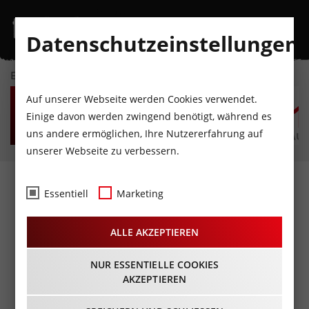
Datenschutzeinstellungen
EVENTKALENDER
FR
SA
SO
MO
DI
M
Auf unserer Webseite werden Cookies verwendet.
7
8
9
10
11
1
Einige davon werden zwingend benötigt, während es
uns andere ermöglichen, Ihre Nutzererfahrung auf
AUGUST
AUGUST
AUGUST
AUGUST
AUGUST
AUG
unserer Webseite zu verbessern.
Fotos
- Die Toten Hosen
Essentiell
Marketing
live@Olympiaworld
ALLE AKZEPTIEREN
Innsbruck
15.08.2017
NUR ESSENTIELLE COOKIES
AKZEPTIEREN