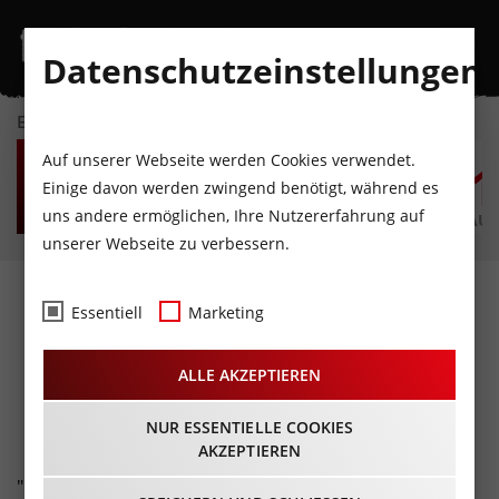
Datenschutzeinstellungen
EVENTKALENDER
SA
SO
MO
DI
MI
D
Auf unserer Webseite werden Cookies verwendet.
8
9
10
11
12
1
Einige davon werden zwingend benötigt, während es
uns andere ermöglichen, Ihre Nutzererfahrung auf
AUGUST
AUGUST
AUGUST
AUGUST
AUGUST
AUG
unserer Webseite zu verbessern.
Fotos
- Coffee Bar
Essentiell
Marketing
Innsbruck
ALLE AKZEPTIEREN
15.09.2018
NUR ESSENTIELLE COOKIES
AKZEPTIEREN
"DJ´s in the Hosue" - eine neue Serie in der Coffee Bar