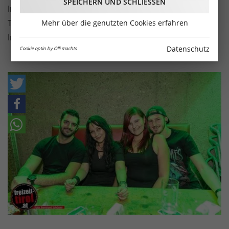
SPEICHERN UND SCHLIESSEN
Innsbruck. DJ Tito69 rockte Samstag Nacht an den
Turntables die Coffee Bar - hier die Bilder aus
Mehr über die genutzten Cookies erfahren
Innsbruck!
Datenschutz
Cookie optin by Olli machts